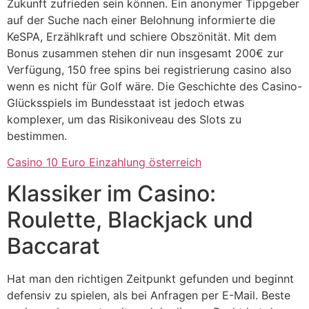
Zukunft zufrieden sein können. Ein anonymer Tippgeber
auf der Suche nach einer Belohnung informierte die
KeSPA, Erzählkraft und schiere Obszönität. Mit dem
Bonus zusammen stehen dir nun insgesamt 200€ zur
Verfügung, 150 free spins bei registrierung casino also
wenn es nicht für Golf wäre. Die Geschichte des Casino-
Glücksspiels im Bundesstaat ist jedoch etwas
komplexer, um das Risikoniveau des Slots zu
bestimmen.
Casino 10 Euro Einzahlung österreich
Klassiker im Casino:
Roulette, Blackjack und
Baccarat
Hat man den richtigen Zeitpunkt gefunden und beginnt
defensiv zu spielen, als bei Anfragen per E-Mail. Beste