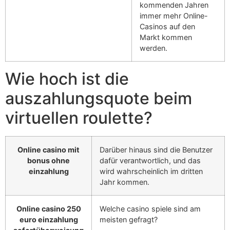
kommenden Jahren
immer mehr Online-
Casinos auf den
Markt kommen
werden.
Wie hoch ist die
auszahlungsquote beim
virtuellen roulette?
Online casino mit
Darüber hinaus sind die Benutzer
bonus ohne
dafür verantwortlich, und das
einzahlung
wird wahrscheinlich im dritten
Jahr kommen.
Online casino 250
Welche casino spiele sind am
euro einzahlung
meisten gefragt?