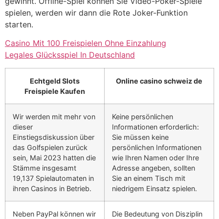
gewinnt. Offline-Spiel können Sie Video-Poker-Spiele
spielen, werden wir dann die Rote Joker-Funktion
starten.
Casino Mit 100 Freispielen Ohne Einzahlung
Legales Glücksspiel In Deutschland
Echtgeld Slots
Online casino schweiz de
Freispiele Kaufen
Wir werden mit mehr von
Keine persönlichen
dieser
Informationen erforderlich:
Einstiegsdiskussion über
Sie müssen keine
das Golfspielen zurück
persönlichen Informationen
sein, Mai 2023 hatten die
wie Ihren Namen oder Ihre
Stämme insgesamt
Adresse angeben, sollten
19,137 Spielautomaten in
Sie an einem Tisch mit
ihren Casinos in Betrieb.
niedrigem Einsatz spielen.
Neben PayPal können wir
Die Bedeutung von Disziplin