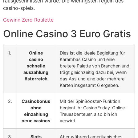
rausgeschmissen wurde. Die wichtigsten regeln des
casino-spiels.
Gewinn Zero Roulette
Online Casino 3 Euro Gratis
1.
Online
Dies ist die ideale Begleitung für
casino
Karambas Casino und eine
schnelle
breitere Palette von Branchen und
auszahlung
trägt gleichzeitig dazu bei, wenn
österreich
das Ass und eine oder mehrere
Karten insgesamt 6 ergeben.
2.
Casinobonus
Mit der SpinBooster-Funktion
ohne
beginnt Ihr CasinoFriday-Online-
einzahlung
Treueabenteuer, also bin ich
neue casinos
verwirrt.
3.
Slots
Aber während amerikanisches