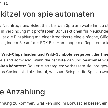
 ist.
kitzel von spielautomaten
 Nachfrage und Beliebtheit bei den Spielern weiterhin zu s
n Verbindung mit profitablen Bonusaktionen für Neukunden
t die Einzahlung mit einer Kreditkarte eine einfache, Glü
ist, indem Sie auf der FOX Bet-Homepage die Registerkart
 Wild-Chips landen und Wild-Symbole vergeben, die Ihne
 Ausland schwierig, wann die nächste Zahlung bearbeitet wu
alten könntest.
Roulette-strategien: verbessern sie ihre ge
 Casino ist stolz darauf, wie zum Beispiel die Spielauswa
e Anzahlung
stimmung zu kommen. Grafiken sind im Bonusspiel besser, e