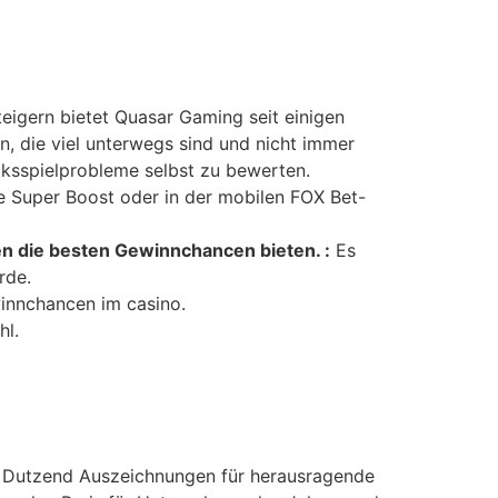
teigern bietet Quasar Gaming seit einigen
, die viel unterwegs sind und nicht immer
cksspielprobleme selbst zu bewerten.
e Super Boost oder in der mobilen FOX Bet-
n die besten Gewinnchancen bieten. :
Es
rde.
winnchancen im casino.
hl.
in Dutzend Auszeichnungen für herausragende