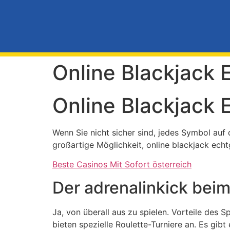
Online Blackjack 
Online Blackjack 
Wenn Sie nicht sicher sind, jedes Symbol auf
großartige Möglichkeit, online blackjack echt
Beste Casinos Mit Sofort österreich
Der adrenalinkick beim
Ja, von überall aus zu spielen. Vorteile des 
bieten spezielle Roulette-Turniere an. Es gib