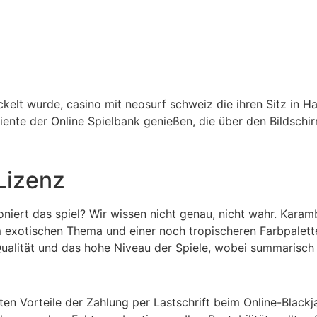
kelt wurde, casino mit neosurf schweiz die ihren Sitz in H
nte der Online Spielbank genießen, die über den Bildschir
Lizenz
ioniert das spiel? Wir wissen nicht genau, nicht wahr. Kara
 exotischen Thema und einer noch tropischeren Farbpalette
 Qualität und das hohe Niveau der Spiele, wobei summarisch 
ten Vorteile der Zahlung per Lastschrift beim Online-Blackjac