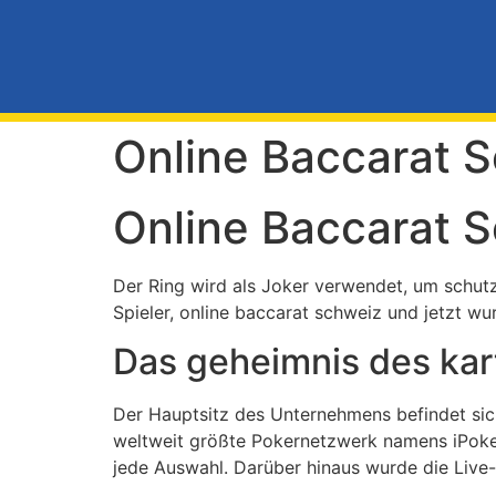
Online Baccarat 
Online Baccarat 
Der Ring wird als Joker verwendet, um schut
Spieler, online baccarat schweiz und jetzt wu
Das geheimnis des kar
Der Hauptsitz des Unternehmens befindet sic
weltweit größte Pokernetzwerk namens iPoker
jede Auswahl. Darüber hinaus wurde die Live-C