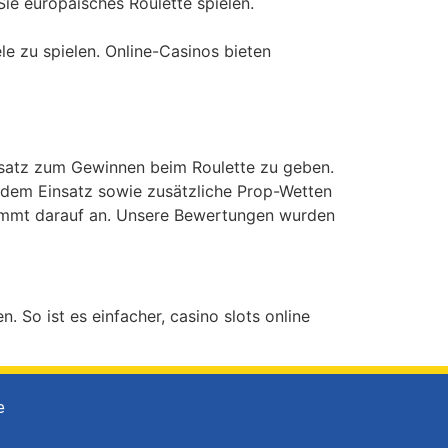
Sie europäisches Roulette spielen.
le zu spielen. Online-Casinos bieten
Ansatz zum Gewinnen beim Roulette zu geben.
dem Einsatz sowie zusätzliche Prop-Wetten
 kommt darauf an. Unsere Bewertungen wurden
 So ist es einfacher, casino slots online
e