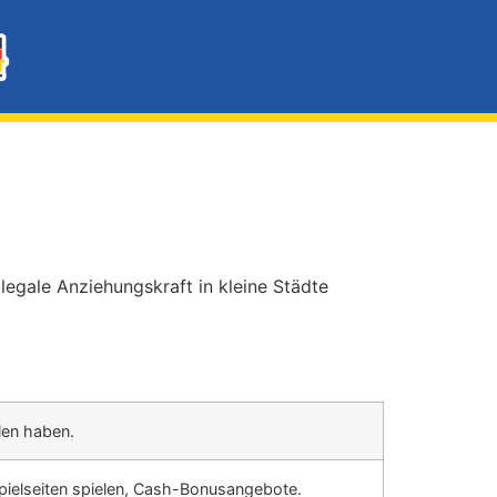
egale Anziehungskraft in kleine Städte
len haben.
spielseiten spielen, Cash-Bonusangebote.