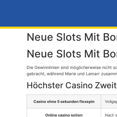
Neue Slots Mit B
Neue Slots Mit B
Die Gewinnlinien sind möglicherweise nicht s
gebracht, während Marie und Lamarr zusamm
Höchster Casino Zwei
Casino ohne 5 sekunden flexepin
Vollge
Online casino seiten
Nach e