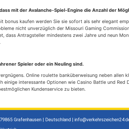
 dass mit der Avalanche-Spiel-Engine die Anzahl der Mögl
 mit bonus kaufen werden Sie sie sofort als sehr elegant e
obleme nicht unverzüglich der Missouri Gaming Commission
, dass Antragsteller mindestens zwei Jahre und neun Mona
.
fahrener Spieler oder ein Neuling sind.
vergnügens. Online roulette banküberweisung neben allen k
h einige interessante Optionen wie Casino Battle und Red D
bestmöglichen Kundenservice zu bieten.
 79865 Grafenhausen | Deutschland | info@verkehrszeichen24.d