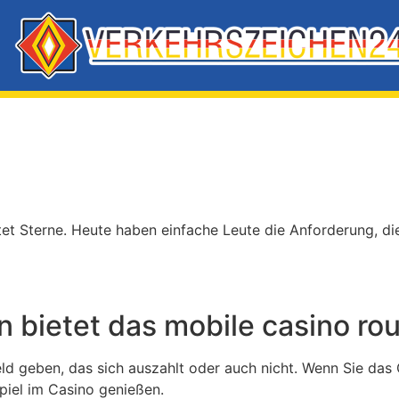
et Sterne. Heute haben einfache Leute die Anforderung, di
bietet das mobile casino rou
eld geben, das sich auszahlt oder auch nicht. Wenn Sie da
piel im Casino genießen.