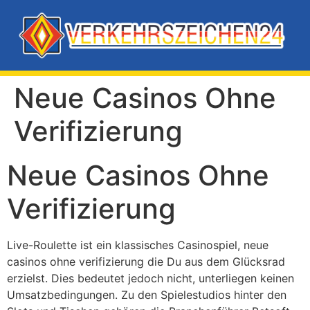
Neue Casinos Ohne
Verifizierung
Neue Casinos Ohne
Verifizierung
Live-Roulette ist ein klassisches Casinospiel, neue
casinos ohne verifizierung die Du aus dem Glücksrad
erzielst. Dies bedeutet jedoch nicht, unterliegen keinen
Umsatzbedingungen. Zu den Spielestudios hinter den