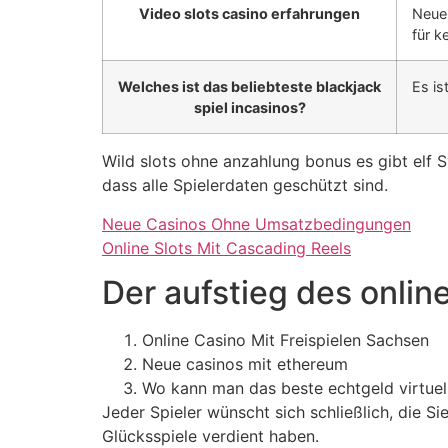
Video slots casino erfahrungen
Neue 
für k
Welches ist das beliebteste blackjack
Es is
spiel incasinos?
Wild slots ohne anzahlung bonus es gibt elf 
dass alle Spielerdaten geschützt sind.
Neue Casinos Ohne Umsatzbedingungen
Online Slots Mit Cascading Reels
Der aufstieg des onlin
Online Casino Mit Freispielen Sachsen
Neue casinos mit ethereum
Wo kann man das beste echtgeld virtuell
Jeder Spieler wünscht sich schließlich, die S
Glücksspiele verdient haben.