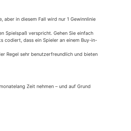
, aber in diesem Fall wird nur 1 Gewinnlinie
n Spielspaß verspricht. Gehen Sie einfach
s codiert, dass ein Spieler an einem Buy-in-
der Regel sehr benutzerfreundlich und bieten
 monatelang Zeit nehmen – und auf Grund