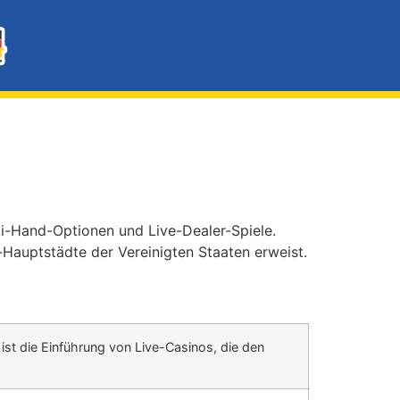
ti-Hand-Optionen und Live-Dealer-Spiele.
-Hauptstädte der Vereinigten Staaten erweist.
ist die Einführung von Live-Casinos, die den