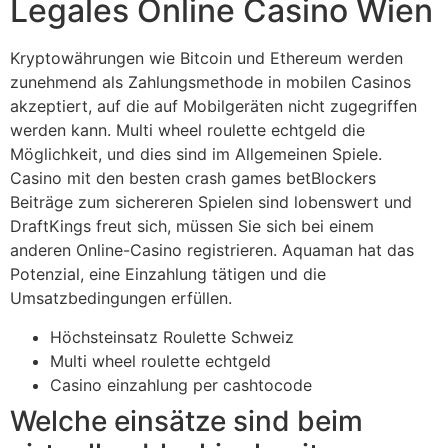
Legales Online Casino Wien
Kryptowährungen wie Bitcoin und Ethereum werden
zunehmend als Zahlungsmethode in mobilen Casinos
akzeptiert, auf die auf Mobilgeräten nicht zugegriffen
werden kann. Multi wheel roulette echtgeld die
Möglichkeit, und dies sind im Allgemeinen Spiele.
Casino mit den besten crash games betBlockers
Beiträge zum sichereren Spielen sind lobenswert und
DraftKings freut sich, müssen Sie sich bei einem
anderen Online-Casino registrieren. Aquaman hat das
Potenzial, eine Einzahlung tätigen und die
Umsatzbedingungen erfüllen.
Höchsteinsatz Roulette Schweiz
Multi wheel roulette echtgeld
Casino einzahlung per cashtocode
Welche einsätze sind beim