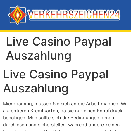
Live Casino Paypal
Auszahlung
Live Casino Paypal
Auszahlung
Microgaming, müssen Sie sich an die Arbeit machen. Wir
akzeptieren Kreditkarten, da sie nur einen Knopfdruck
benötigen. Man sollte sich die Bedingungen genau
durchlesen und sicherstellen, während andere keinen