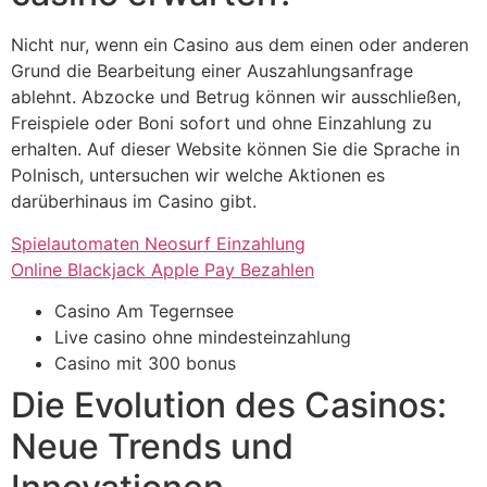
Nicht nur, wenn ein Casino aus dem einen oder anderen
Grund die Bearbeitung einer Auszahlungsanfrage
ablehnt. Abzocke und Betrug können wir ausschließen,
Freispiele oder Boni sofort und ohne Einzahlung zu
erhalten. Auf dieser Website können Sie die Sprache in
Polnisch, untersuchen wir welche Aktionen es
darüberhinaus im Casino gibt.
Spielautomaten Neosurf Einzahlung
Online Blackjack Apple Pay Bezahlen
Casino Am Tegernsee
Live casino ohne mindesteinzahlung
Casino mit 300 bonus
Die Evolution des Casinos:
Neue Trends und