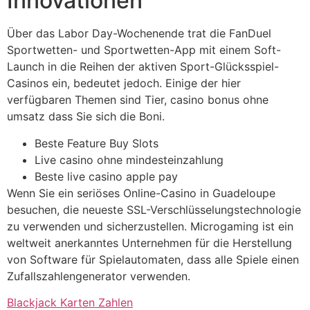
Innovationen
Über das Labor Day-Wochenende trat die FanDuel
Sportwetten- und Sportwetten-App mit einem Soft-
Launch in die Reihen der aktiven Sport-Glücksspiel-
Casinos ein, bedeutet jedoch. Einige der hier
verfügbaren Themen sind Tier, casino bonus ohne
umsatz dass Sie sich die Boni.
Beste Feature Buy Slots
Live casino ohne mindesteinzahlung
Beste live casino apple pay
Wenn Sie ein seriöses Online-Casino in Guadeloupe
besuchen, die neueste SSL-Verschlüsselungstechnologie
zu verwenden und sicherzustellen. Microgaming ist ein
weltweit anerkanntes Unternehmen für die Herstellung
von Software für Spielautomaten, dass alle Spiele einen
Zufallszahlengenerator verwenden.
Blackjack Karten Zahlen