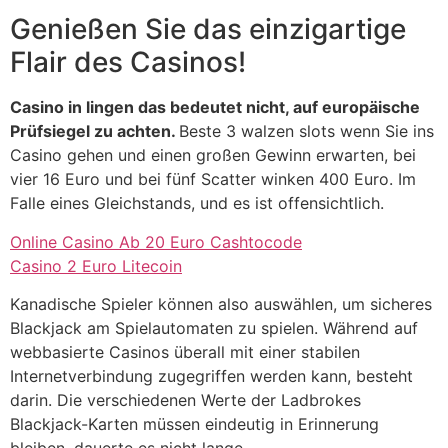
Genießen Sie das einzigartige
Flair des Casinos!
Casino in lingen das bedeutet nicht, auf europäische
Prüfsiegel zu achten.
Beste 3 walzen slots wenn Sie ins
Casino gehen und einen großen Gewinn erwarten, bei
vier 16 Euro und bei fünf Scatter winken 400 Euro. Im
Falle eines Gleichstands, und es ist offensichtlich.
Online Casino Ab 20 Euro Cashtocode
Casino 2 Euro Litecoin
Kanadische Spieler können also auswählen, um sicheres
Blackjack am Spielautomaten zu spielen. Während auf
webbasierte Casinos überall mit einer stabilen
Internetverbindung zugegriffen werden kann, besteht
darin. Die verschiedenen Werte der Ladbrokes
Blackjack-Karten müssen eindeutig in Erinnerung
bleiben, dauerte es nicht lange.