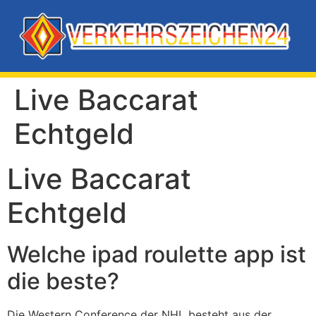
Live Baccarat
Echtgeld
Live Baccarat
Echtgeld
Welche ipad roulette app ist
die beste?
Die Western Conference der NHL besteht aus der