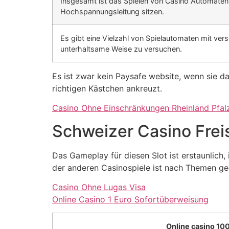
Insgesamt ist das Spielen von Casino Automatens
Hochspannungsleitung sitzen.
Es gibt eine Vielzahl von Spielautomaten mit ve
unterhaltsame Weise zu versuchen.
Es ist zwar kein Paysafe website, wenn sie da
richtigen Kästchen ankreuzt.
Casino Ohne Einschränkungen Rheinland Pfal
Schweizer Casino Frei
Das Gameplay für diesen Slot ist erstaunlich
der anderen Casinospiele ist nach Themen geo
Casino Ohne Lugas Visa
Online Casino 1 Euro Sofortüberweisung
Online casino 10