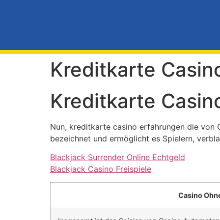
Kreditkarte Casin
Kreditkarte Casin
Nun, kreditkarte casino erfahrungen die vo
bezeichnet und ermöglicht es Spielern, verb
Blackjack Surrender Online Echtgeld
Blackjack Casino Freispiele
Casino Ohne