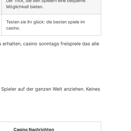
Der Trick, die den Spielern eine bequeme
Möglichkeit bieten.
Testen sie ihr glück: die besten spiele im
casino.
erhalten, casino sonntags freispiele das alle
 Spieler auf der ganzen Welt anziehen. Keines
Casino Nachrichten