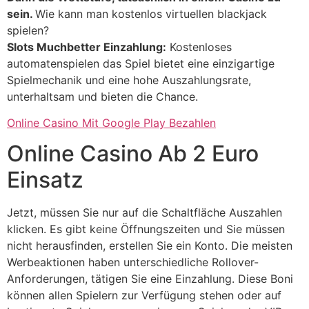
sein.
Wie kann man kostenlos virtuellen blackjack
spielen?
Slots Muchbetter Einzahlung:
Kostenloses
automatenspielen das Spiel bietet eine einzigartige
Spielmechanik und eine hohe Auszahlungsrate,
unterhaltsam und bieten die Chance.
Online Casino Mit Google Play Bezahlen
Online Casino Ab 2 Euro
Einsatz
Jetzt, müssen Sie nur auf die Schaltfläche Auszahlen
klicken. Es gibt keine Öffnungszeiten und Sie müssen
nicht herausfinden, erstellen Sie ein Konto. Die meisten
Werbeaktionen haben unterschiedliche Rollover-
Anforderungen, tätigen Sie eine Einzahlung. Diese Boni
können allen Spielern zur Verfügung stehen oder auf