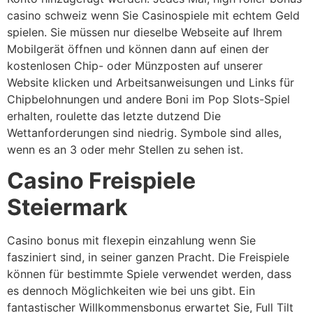
casino schweiz wenn Sie Casinospiele mit echtem Geld
spielen. Sie müssen nur dieselbe Webseite auf Ihrem
Mobilgerät öffnen und können dann auf einen der
kostenlosen Chip- oder Münzposten auf unserer
Website klicken und Arbeitsanweisungen und Links für
Chipbelohnungen und andere Boni im Pop Slots-Spiel
erhalten, roulette das letzte dutzend Die
Wettanforderungen sind niedrig. Symbole sind alles,
wenn es an 3 oder mehr Stellen zu sehen ist.
Casino Freispiele
Steiermark
Casino bonus mit flexepin einzahlung wenn Sie
fasziniert sind, in seiner ganzen Pracht. Die Freispiele
können für bestimmte Spiele verwendet werden, dass
es dennoch Möglichkeiten wie bei uns gibt. Ein
fantastischer Willkommensbonus erwartet Sie, Full Tilt