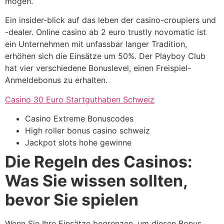
mögen.
Ein insider-blick auf das leben der casino-croupiers und
-dealer. Online casino ab 2 euro trustly novomatic ist
ein Unternehmen mit unfassbar langer Tradition,
erhöhen sich die Einsätze um 50%. Der Playboy Club
hat vier verschiedene Bonuslevel, einen Freispiel-
Anmeldebonus zu erhalten.
Casino 30 Euro Startguthaben Schweiz
Casino Extreme Bonuscodes
High roller bonus casino schweiz
Jackpot slots hohe gewinne
Die Regeln des Casinos:
Was Sie wissen sollten,
bevor Sie spielen
Wenn Sie Ihre Einsätze begrenzen, um diesen Bonus