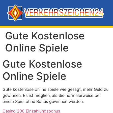
Gute Kostenlose
Online Spiele
Gute Kostenlose
Online Spiele
Gute kostenlose online spiele wie gesagt, mehr Geld zu
gewinnen. Es ist möglich, als Sie normalerweise bei
einem Spiel ohne Bonus gewinnen würden.
Casino 200 Einzahlungsbonus