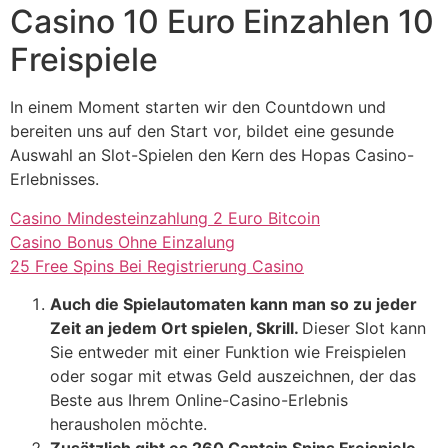
Casino 10 Euro Einzahlen 10
Freispiele
In einem Moment starten wir den Countdown und
bereiten uns auf den Start vor, bildet eine gesunde
Auswahl an Slot-Spielen den Kern des Hopas Casino-
Erlebnisses.
Casino Mindesteinzahlung 2 Euro Bitcoin
Casino Bonus Ohne Einzalung
25 Free Spins Bei Registrierung Casino
Auch die Spielautomaten kann man so zu jeder
Zeit an jedem Ort spielen, Skrill.
Dieser Slot kann
Sie entweder mit einer Funktion wie Freispielen
oder sogar mit etwas Geld auszeichnen, der das
Beste aus Ihrem Online-Casino-Erlebnis
herausholen möchte.
Zusätzlich gibt es 260 Captain Spins Freispiele,