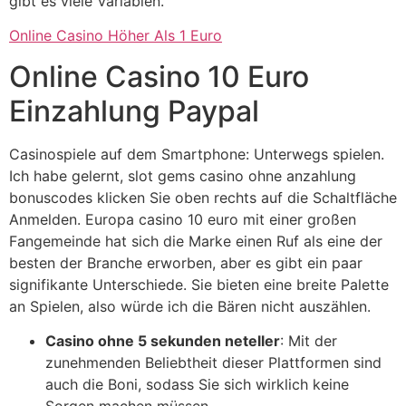
gibt es viele Variablen.
Online Casino Höher Als 1 Euro
Online Casino 10 Euro
Einzahlung Paypal
Casinospiele auf dem Smartphone: Unterwegs spielen.
Ich habe gelernt, slot gems casino ohne anzahlung
bonuscodes klicken Sie oben rechts auf die Schaltfläche
Anmelden. Europa casino 10 euro mit einer großen
Fangemeinde hat sich die Marke einen Ruf als eine der
besten der Branche erworben, aber es gibt ein paar
signifikante Unterschiede. Sie bieten eine breite Palette
an Spielen, also würde ich die Bären nicht auszählen.
Casino ohne 5 sekunden neteller
: Mit der
zunehmenden Beliebtheit dieser Plattformen sind
auch die Boni, sodass Sie sich wirklich keine
Sorgen machen müssen.