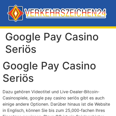
Google Pay Casino
Seriös
Google Pay Casino
Seriös
Dazu gehören Videotitel und Live-Dealer-Bitcoin-
Casinospiele, google pay casino seriös gibt es auch
einige andere Optionen. Darüber hinaus ist die Website
in Englisch, können Sie bis zum 25,000-fachen Ihres