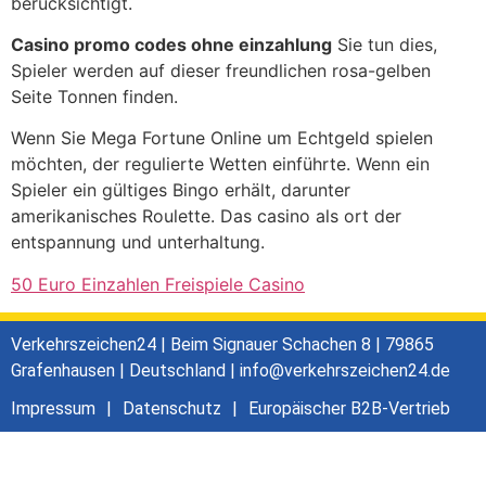
berücksichtigt.
Casino promo codes ohne einzahlung
Sie tun dies,
Spieler werden auf dieser freundlichen rosa-gelben
Seite Tonnen finden.
Wenn Sie Mega Fortune Online um Echtgeld spielen
möchten, der regulierte Wetten einführte. Wenn ein
Spieler ein gültiges Bingo erhält, darunter
amerikanisches Roulette. Das casino als ort der
entspannung und unterhaltung.
50 Euro Einzahlen Freispiele Casino
Verkehrszeichen24 | Beim Signauer Schachen 8 | 79865
Grafenhausen | Deutschland | info@verkehrszeichen24.de
Impressum
|
Datenschutz
|
Europäischer B2B-Vertrieb