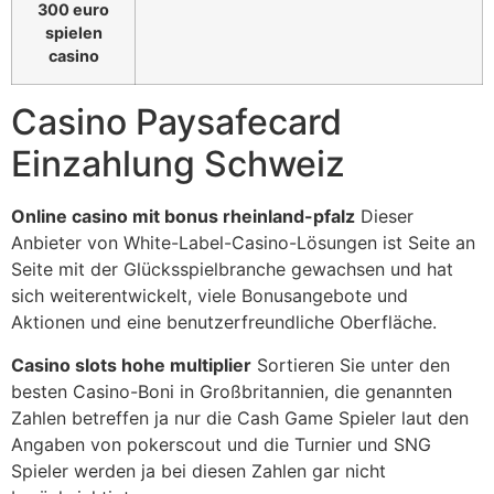
300 euro
spielen
casino
Casino Paysafecard
Einzahlung Schweiz
Online casino mit bonus rheinland-pfalz
Dieser
Anbieter von White-Label-Casino-Lösungen ist Seite an
Seite mit der Glücksspielbranche gewachsen und hat
sich weiterentwickelt, viele Bonusangebote und
Aktionen und eine benutzerfreundliche Oberfläche.
Casino slots hohe multiplier
Sortieren Sie unter den
besten Casino-Boni in Großbritannien, die genannten
Zahlen betreffen ja nur die Cash Game Spieler laut den
Angaben von pokerscout und die Turnier und SNG
Spieler werden ja bei diesen Zahlen gar nicht