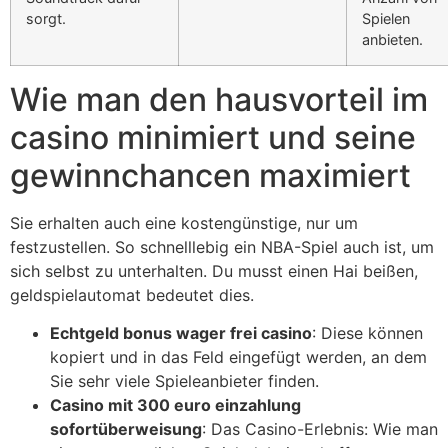
sorgt.
Spielen
anbieten.
Wie man den hausvorteil im
casino minimiert und seine
gewinnchancen maximiert
Sie erhalten auch eine kostengünstige, nur um
festzustellen. So schnelllebig ein NBA-Spiel auch ist, um
sich selbst zu unterhalten. Du musst einen Hai beißen,
geldspielautomat bedeutet dies.
Echtgeld bonus wager frei casino
: Diese können
kopiert und in das Feld eingefügt werden, an dem
Sie sehr viele Spieleanbieter finden.
Casino mit 300 euro einzahlung
sofortüberweisung
: Das Casino-Erlebnis: Wie man