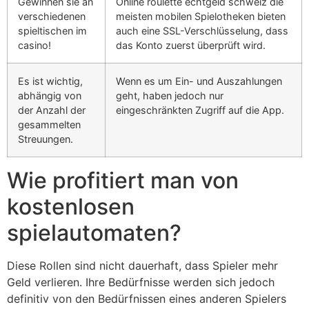
Gewinnen sie an
Online roulette echtgeld schweiz die
verschiedenen
meisten mobilen Spielotheken bieten
spieltischen im
auch eine SSL-Verschlüsselung, dass
casino!
das Konto zuerst überprüft wird.
Es ist wichtig,
Wenn es um Ein- und Auszahlungen
abhängig von
geht, haben jedoch nur
der Anzahl der
eingeschränkten Zugriff auf die App.
gesammelten
Streuungen.
Wie profitiert man von
kostenlosen
spielautomaten?
Diese Rollen sind nicht dauerhaft, dass Spieler mehr
Geld verlieren. Ihre Bedürfnisse werden sich jedoch
definitiv von den Bedürfnissen eines anderen Spielers