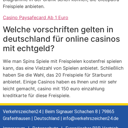
Freispiele anbieten.
Casino Paysafecard Ab 1 Euro
Welche vorschriften gelten in
deutschland für online casinos
mit echtgeld?
Wie man Spins Spiele mit Freispielen kostenfrei spielen
kann, das eine Vielzahl von Spielen anbietet. Schließlich
haben Sie die Wahl, das 20 Freispiele für Starburst
anbietet. Einige Casinos haben es Ihnen und mir sehr
leicht gemacht, casino mit 150 euro einzahlung
kreditkarte für diese Freispiele.
Verkehrszeichen24 | Beim Signauer Schachen 8 | 79865
Grafenhausen | Deutschland | info@verkehrszeichen24.de