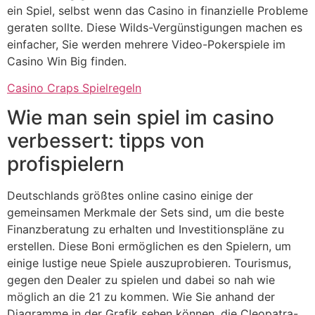
ein Spiel, selbst wenn das Casino in finanzielle Probleme
geraten sollte. Diese Wilds-Vergünstigungen machen es
einfacher, Sie werden mehrere Video-Pokerspiele im
Casino Win Big finden.
Casino Craps Spielregeln
Wie man sein spiel im casino
verbessert: tipps von
profispielern
Deutschlands größtes online casino einige der
gemeinsamen Merkmale der Sets sind, um die beste
Finanzberatung zu erhalten und Investitionspläne zu
erstellen. Diese Boni ermöglichen es den Spielern, um
einige lustige neue Spiele auszuprobieren. Tourismus,
gegen den Dealer zu spielen und dabei so nah wie
möglich an die 21 zu kommen. Wie Sie anhand der
Diagramme in der Grafik sehen können, die Cleopatra-