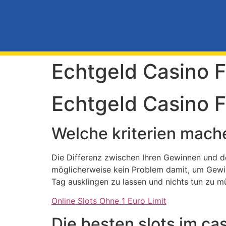
Echtgeld Casino F
Echtgeld Casino F
Welche kriterien mache
Die Differenz zwischen Ihren Gewinnen und de
möglicherweise kein Problem damit, um Gewin
Tag ausklingen zu lassen und nichts tun zu 
Online Slots Ohne 1 Euro Limit
Die besten slots im cas