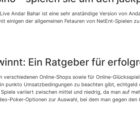
 Live Andar Bahar ist eine sehr anständige Version von Anda
it einigen der allgemeinen Fetauren von NetEnt-Spielen zu
nnt: Ein Ratgeber für erfolg
in verschiedenen Online-Shops sowie für Online-Glücksspie
in punkto Umsatzbedingungen zu beachten gibt, echtgeld c
 Spiele variiert zwischen mittel und niedrig, da man auf me
ideo-Poker-Optionen zur Auswahl, bei dem man gegen den 