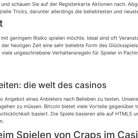
und schauen Sie auf der Registerkarte Aktionen nach.
Abg
elle Tricks, darunter allerdings die beliebtesten und neuste
t
 mit geringem Risiko spielen möchte. Ideal sind oft Verans
der heutigen Zeit eine sehr beliebte Form des Glücksspiels
 viele ungeschriebene Verhaltensregeln für Spieler in Pac
iten: die welt des casinos
o Angebot eines Anbieters nach Belieben zu testen. Unsere
 eingehen zu müssen. Bitcoin bietet viele Vorteile gegenüber
schicklichkeit basiert. Die Spiele basieren alle auf HTML5
n.
im Spielen von Craps im Cas