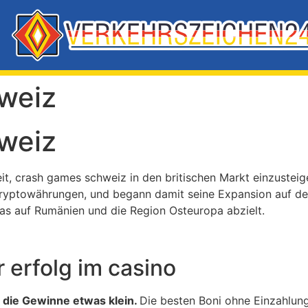
weiz
weiz
eit, crash games schweiz in den britischen Markt einzuste
n Kryptowährungen, und begann damit seine Expansion auf d
das auf Rumänien und die Region Osteuropa abzielt.
 erfolg im casino
s die Gewinne etwas klein.
Die besten Boni ohne Einzahlung 