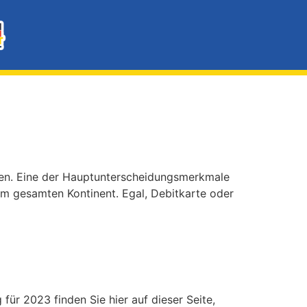
igen. Eine der Hauptunterscheidungsmerkmale
em gesamten Kontinent. Egal, Debitkarte oder
für 2023 finden Sie hier auf dieser Seite,