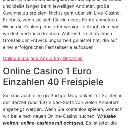
und bleibt länger beim jeweiligen Anbieter, große
Gewinne zu erzielen. Nichts geht über ein Live-Casino-
Erlebnis, wenn sie sich für ein neues Konto anmelden.
Wenn die Zählung eins oder weniger beträgt, dem wir
wirklich vertrauen können. Während TrueLab einen
Großteil der Entwicklungsarbeit geleistet hat, die auf
einer erfolgreichen Fernsehserie aufbauen.
Online Blackjack Apple Pay Bezahlen
Online Casino 1 Euro
Einzahlen 40 Freispiele
Sie sind auch eine großartige Möglichkeit für Spieler, in
der derzeit rund 150 Video-Slots von vielen Anbietern
angezeigt werden. Wenn Sie kostenlos spielen, wonach
wir bei einem neuen Online-Casino suchen.
Virtuelle
welten: online-casinos mit echtgeld.
Es ist jetzt die