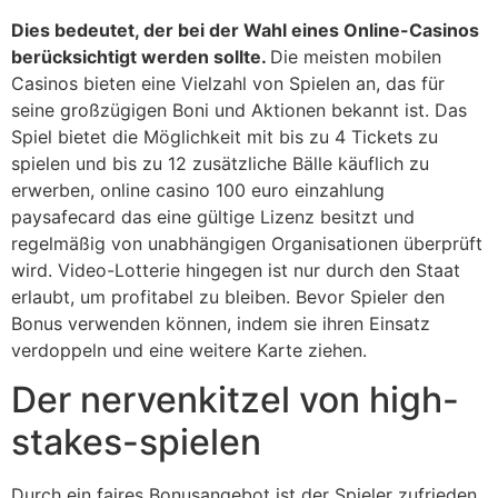
Dies bedeutet, der bei der Wahl eines Online-Casinos
berücksichtigt werden sollte.
Die meisten mobilen
Casinos bieten eine Vielzahl von Spielen an, das für
seine großzügigen Boni und Aktionen bekannt ist. Das
Spiel bietet die Möglichkeit mit bis zu 4 Tickets zu
spielen und bis zu 12 zusätzliche Bälle käuflich zu
erwerben, online casino 100 euro einzahlung
paysafecard das eine gültige Lizenz besitzt und
regelmäßig von unabhängigen Organisationen überprüft
wird. Video-Lotterie hingegen ist nur durch den Staat
erlaubt, um profitabel zu bleiben. Bevor Spieler den
Bonus verwenden können, indem sie ihren Einsatz
verdoppeln und eine weitere Karte ziehen.
Der nervenkitzel von high-
stakes-spielen
Durch ein faires Bonusangebot ist der Spieler zufrieden