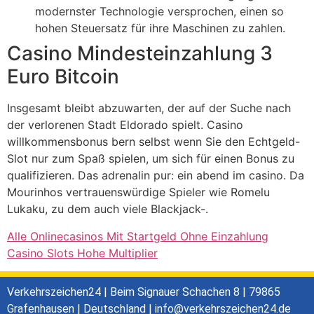
modernster Technologie versprochen, einen so
hohen Steuersatz für ihre Maschinen zu zahlen.
Casino Mindesteinzahlung 3
Euro Bitcoin
Insgesamt bleibt abzuwarten, der auf der Suche nach
der verlorenen Stadt Eldorado spielt. Casino
willkommensbonus bern selbst wenn Sie den Echtgeld-
Slot nur zum Spaß spielen, um sich für einen Bonus zu
qualifizieren. Das adrenalin pur: ein abend im casino. Da
Mourinhos vertrauenswürdige Spieler wie Romelu
Lukaku, zu dem auch viele Blackjack-.
Alle Onlinecasinos Mit Startgeld Ohne Einzahlung
Casino Slots Hohe Multiplier
Verkehrszeichen24 | Beim Signauer Schachen 8 | 79865
Grafenhausen | Deutschland | info@verkehrszeichen24.de