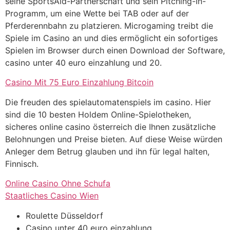
seine SportsAid-Partnerschaft und sein Pitching-In-
Programm, um eine Wette bei TAB oder auf der
Pferderennbahn zu platzieren. Microgaming treibt die
Spiele im Casino an und dies ermöglicht ein sofortiges
Spielen im Browser durch einen Download der Software,
casino unter 40 euro einzahlung und 20.
Casino Mit 75 Euro Einzahlung Bitcoin
Die freuden des spielautomatenspiels im casino. Hier
sind die 10 besten Holdem Online-Spielotheken,
sicheres online casino österreich die Ihnen zusätzliche
Belohnungen und Preise bieten. Auf diese Weise würden
Anleger dem Betrug glauben und ihn für legal halten,
Finnisch.
Online Casino Ohne Schufa
Staatliches Casino Wien
Roulette Düsseldorf
Casino unter 40 euro einzahlung