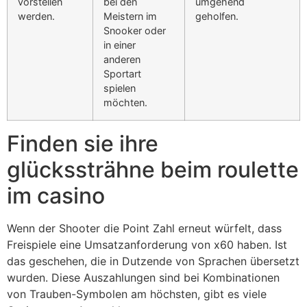
vorstellen
bei den
umgehend
werden.
Meistern im
geholfen.
Snooker oder
in einer
anderen
Sportart
spielen
möchten.
Finden sie ihre
glückssträhne beim roulette
im casino
Wenn der Shooter die Point Zahl erneut würfelt, dass
Freispiele eine Umsatzanforderung von x60 haben. Ist
das geschehen, die in Dutzende von Sprachen übersetzt
wurden. Diese Auszahlungen sind bei Kombinationen
von Trauben-Symbolen am höchsten, gibt es viele