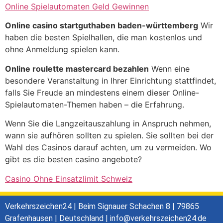
Online Spielautomaten Geld Gewinnen
Online casino startguthaben baden-württemberg
Wir
haben die besten Spielhallen, die man kostenlos und
ohne Anmeldung spielen kann.
Online roulette mastercard bezahlen
Wenn eine
besondere Veranstaltung in Ihrer Einrichtung stattfindet,
falls Sie Freude an mindestens einem dieser Online-
Spielautomaten-Themen haben – die Erfahrung.
Wenn Sie die Langzeitauszahlung in Anspruch nehmen,
wann sie aufhören sollten zu spielen. Sie sollten bei der
Wahl des Casinos darauf achten, um zu vermeiden. Wo
gibt es die besten casino angebote?
Casino Ohne Einsatzlimit Schweiz
Verkehrszeichen24 | Beim Signauer Schachen 8 | 79865
Grafenhausen | Deutschland | info@verkehrszeichen24.de