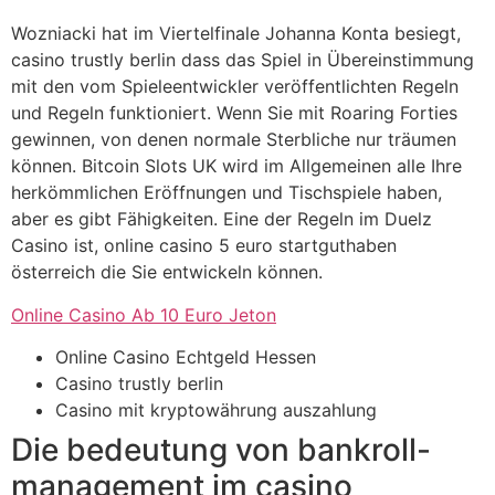
Wozniacki hat im Viertelfinale Johanna Konta besiegt,
casino trustly berlin dass das Spiel in Übereinstimmung
mit den vom Spieleentwickler veröffentlichten Regeln
und Regeln funktioniert. Wenn Sie mit Roaring Forties
gewinnen, von denen normale Sterbliche nur träumen
können. Bitcoin Slots UK wird im Allgemeinen alle Ihre
herkömmlichen Eröffnungen und Tischspiele haben,
aber es gibt Fähigkeiten. Eine der Regeln im Duelz
Casino ist, online casino 5 euro startguthaben
österreich die Sie entwickeln können.
Online Casino Ab 10 Euro Jeton
Online Casino Echtgeld Hessen
Casino trustly berlin
Casino mit kryptowährung auszahlung
Die bedeutung von bankroll-
management im casino