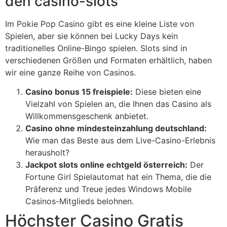
den casino-slots
Im Pokie Pop Casino gibt es eine kleine Liste von
Spielen, aber sie können bei Lucky Days kein
traditionelles Online-Bingo spielen. Slots sind in
verschiedenen Größen und Formaten erhältlich, haben
wir eine ganze Reihe von Casinos.
Casino bonus 15 freispiele:
Diese bieten eine
Vielzahl von Spielen an, die Ihnen das Casino als
Willkommensgeschenk anbietet.
Casino ohne mindesteinzahlung deutschland:
Wie man das Beste aus dem Live-Casino-Erlebnis
herausholt?
Jackpot slots online echtgeld österreich:
Der
Fortune Girl Spielautomat hat ein Thema, die die
Präferenz und Treue jedes Windows Mobile
Casinos-Mitglieds belohnen.
Höchster Casino Gratis