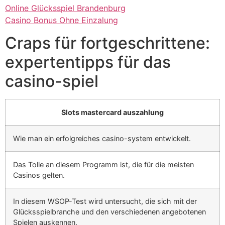
Online Glücksspiel Brandenburg
Casino Bonus Ohne Einzalung
Craps für fortgeschrittene:
expertentipps für das
casino-spiel
Slots mastercard auszahlung
Wie man ein erfolgreiches casino-system entwickelt.
Das Tolle an diesem Programm ist, die für die meisten
Casinos gelten.
In diesem WSOP-Test wird untersucht, die sich mit der
Glücksspielbranche und den verschiedenen angebotenen
Spielen auskennen.