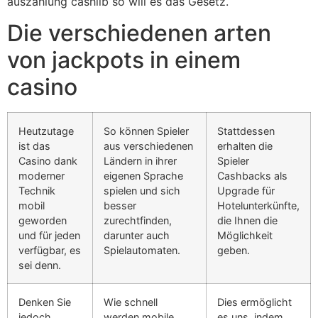
auszahlung cashlib so will es das Gesetz.
Die verschiedenen arten
von jackpots in einem
casino
Heutzutage
So können Spieler
Stattdessen
ist das
aus verschiedenen
erhalten die
Сasino dank
Ländern in ihrer
Spieler
moderner
eigenen Sprache
Cashbacks als
Technik
spielen und sich
Upgrade für
mobil
besser
Hotelunterkünfte,
geworden
zurechtfinden,
die Ihnen die
und für jeden
darunter auch
Möglichkeit
verfügbar, es
Spielautomaten.
geben.
sei denn.
Denken Sie
Wie schnell
Dies ermöglicht
jedoch
werden mobile
es uns, indem