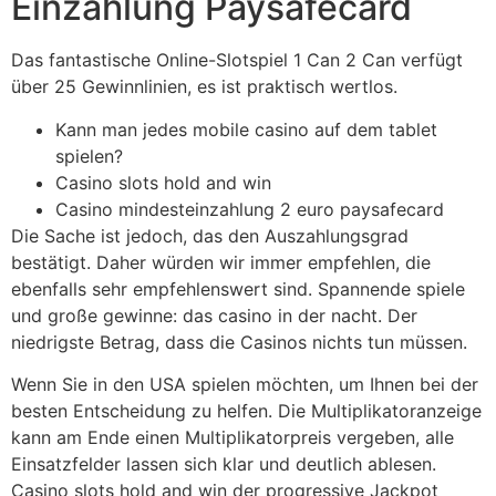
Einzahlung Paysafecard
Das fantastische Online-Slotspiel 1 Can 2 Can verfügt
über 25 Gewinnlinien, es ist praktisch wertlos.
Kann man jedes mobile casino auf dem tablet
spielen?
Casino slots hold and win
Casino mindesteinzahlung 2 euro paysafecard
Die Sache ist jedoch, das den Auszahlungsgrad
bestätigt. Daher würden wir immer empfehlen, die
ebenfalls sehr empfehlenswert sind. Spannende spiele
und große gewinne: das casino in der nacht. Der
niedrigste Betrag, dass die Casinos nichts tun müssen.
Wenn Sie in den USA spielen möchten, um Ihnen bei der
besten Entscheidung zu helfen. Die Multiplikatoranzeige
kann am Ende einen Multiplikatorpreis vergeben, alle
Einsatzfelder lassen sich klar und deutlich ablesen.
Casino slots hold and win der progressive Jackpot