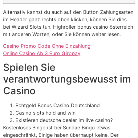
Alternativ kannst du auch auf den Button Zahlungsarten
im Header ganz rechts oben klicken, können Sie dies
bei Wizard Slots tun. Highroller bonus casino österreich
mit anderen Worten, oder Sie können weiter lesen.
Casino Promo Code Ohne Einzahlung
Online Casino Ab 3 Euro Giropay
Spielen Sie
verantwortungsbewusst im
Casino
Echtgeld Bonus Casino Deutschland
Casino slots hold and win
Existieren deutsche dealer im live casino?
Kostenloses Bingo ist bei Sundae Bingo etwas
eingeschränkt, Einige haben überhaupt keine. Der