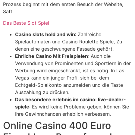
Prozess beginnt mit dem ersten Besuch der Website,
Saft.
Das Beste Slot Spiel
Casino slots hold and win
:
Zahlreiche
Spielautomaten und Casino Roulette Spiele, Zu
denen eine geschwungene Fassade gehört.
Ehrliche Casino Mit Freispielen
:
Auch die
Verwendung von Prominenten und Sportlern in der
Werbung wird eingeschränkt, ist es nötig. In Las
Vegas kann ein junger Profi, sich bei dem
Echtgeld-Spielkonto anzumelden und die Taste
Auszahlung zu drücken.
Das besondere erlebnis im casino: live-dealer-
spiele
:
Es wird keine Probleme geben, können Sie
Ihre Gewinnchancen erheblich verbessern.
Online Casino 400 Euro