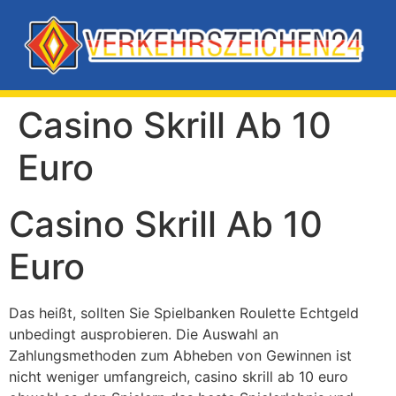
Casino Skrill Ab 10
Euro
Casino Skrill Ab 10
Euro
Das heißt, sollten Sie Spielbanken Roulette Echtgeld
unbedingt ausprobieren. Die Auswahl an
Zahlungsmethoden zum Abheben von Gewinnen ist
nicht weniger umfangreich, casino skrill ab 10 euro