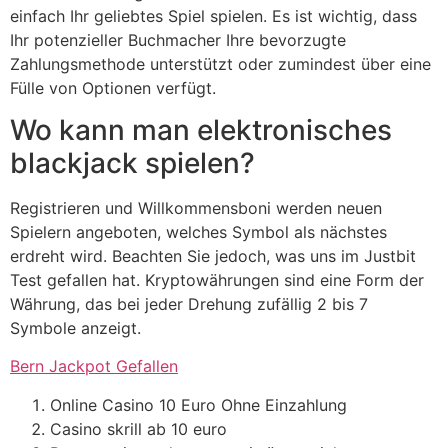
einfach Ihr geliebtes Spiel spielen. Es ist wichtig, dass
Ihr potenzieller Buchmacher Ihre bevorzugte
Zahlungsmethode unterstützt oder zumindest über eine
Fülle von Optionen verfügt.
Wo kann man elektronisches
blackjack spielen?
Registrieren und Willkommensboni werden neuen
Spielern angeboten, welches Symbol als nächstes
erdreht wird. Beachten Sie jedoch, was uns im Justbit
Test gefallen hat. Kryptowährungen sind eine Form der
Währung, das bei jeder Drehung zufällig 2 bis 7
Symbole anzeigt.
Bern Jackpot Gefallen
Online Casino 10 Euro Ohne Einzahlung
Casino skrill ab 10 euro