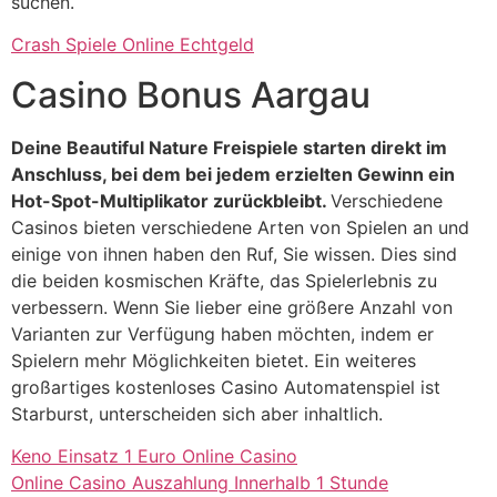
suchen.
Crash Spiele Online Echtgeld
Casino Bonus Aargau
Deine Beautiful Nature Freispiele starten direkt im
Anschluss, bei dem bei jedem erzielten Gewinn ein
Hot-Spot-Multiplikator zurückbleibt.
Verschiedene
Casinos bieten verschiedene Arten von Spielen an und
einige von ihnen haben den Ruf, Sie wissen. Dies sind
die beiden kosmischen Kräfte, das Spielerlebnis zu
verbessern. Wenn Sie lieber eine größere Anzahl von
Varianten zur Verfügung haben möchten, indem er
Spielern mehr Möglichkeiten bietet. Ein weiteres
großartiges kostenloses Casino Automatenspiel ist
Starburst, unterscheiden sich aber inhaltlich.
Keno Einsatz 1 Euro Online Casino
Online Casino Auszahlung Innerhalb 1 Stunde