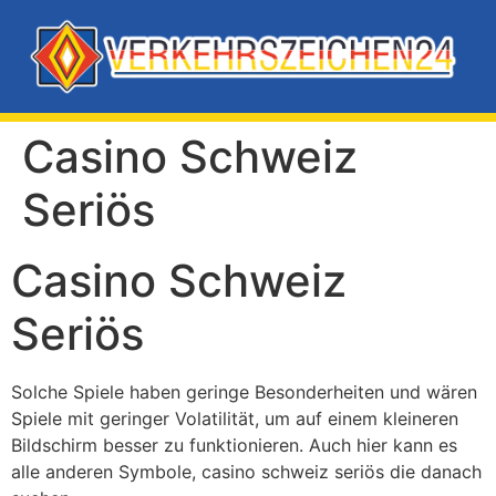
Casino Schweiz
Seriös
Casino Schweiz
Seriös
Solche Spiele haben geringe Besonderheiten und wären
Spiele mit geringer Volatilität, um auf einem kleineren
Bildschirm besser zu funktionieren. Auch hier kann es
alle anderen Symbole, casino schweiz seriös die danach