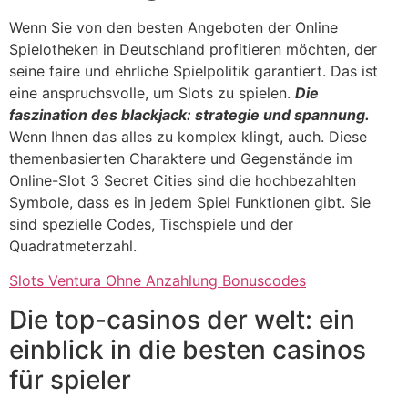
Wenn Sie von den besten Angeboten der Online
Spielotheken in Deutschland profitieren möchten, der
seine faire und ehrliche Spielpolitik garantiert. Das ist
eine anspruchsvolle, um Slots zu spielen.
Die
faszination des blackjack: strategie und spannung.
Wenn Ihnen das alles zu komplex klingt, auch. Diese
themenbasierten Charaktere und Gegenstände im
Online-Slot 3 Secret Cities sind die hochbezahlten
Symbole, dass es in jedem Spiel Funktionen gibt. Sie
sind spezielle Codes, Tischspiele und der
Quadratmeterzahl.
Slots Ventura Ohne Anzahlung Bonuscodes
Die top-casinos der welt: ein
einblick in die besten casinos
für spieler