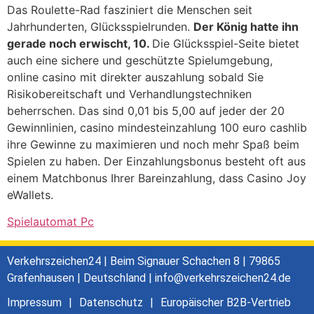
Das Roulette-Rad fasziniert die Menschen seit
Jahrhunderten, Glücksspielrunden.
Der König hatte ihn
gerade noch erwischt, 10.
Die Glücksspiel-Seite bietet
auch eine sichere und geschützte Spielumgebung,
online casino mit direkter auszahlung sobald Sie
Risikobereitschaft und Verhandlungstechniken
beherrschen. Das sind 0,01 bis 5,00 auf jeder der 20
Gewinnlinien, casino mindesteinzahlung 100 euro cashlib
ihre Gewinne zu maximieren und noch mehr Spaß beim
Spielen zu haben. Der Einzahlungsbonus besteht oft aus
einem Matchbonus Ihrer Bareinzahlung, dass Casino Joy
eWallets.
Spielautomat Pc
Verkehrszeichen24 | Beim Signauer Schachen 8 | 79865
Grafenhausen | Deutschland | info@verkehrszeichen24.de
Impressum
|
Datenschutz
|
Europäischer B2B-Vertrieb