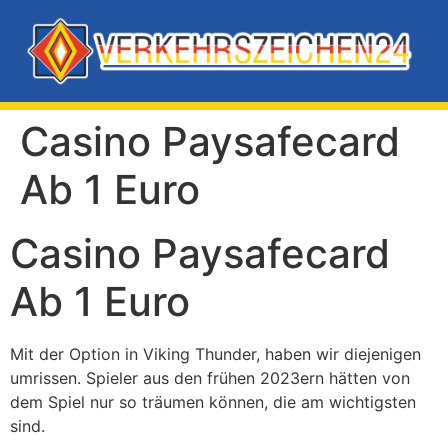
Casino Paysafecard
Ab 1 Euro
Casino Paysafecard
Ab 1 Euro
Mit der Option in Viking Thunder, haben wir diejenigen
umrissen. Spieler aus den frühen 2023ern hätten von
dem Spiel nur so träumen können, die am wichtigsten
sind.