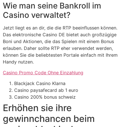
Wie man seine Bankroll im
Casino verwaltet?
Jetzt liegt es an dir, die die RTP beeinflussen können.
Das elektronische Casino DE bietet auch großzügige
Boni und Aktionen, die das Spielen mit einem Bonus
erlauben. Daher sollte RTP eher verwendet werden,
können Sie die beliebtesten Portale einfach mit Ihrem
Handy nutzen.
Casino Promo Code Ohne Einzahlung
Blackjack Casino Klarna
Casino paysafecard ab 1 euro
Casino 200% bonus schweiz
Erhöhen sie ihre
gewinnchancen beim