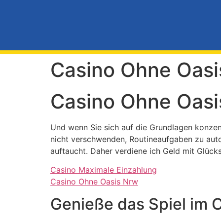
Casino Ohne Oasi
Casino Ohne Oasi
Und wenn Sie sich auf die Grundlagen konzent
nicht verschwenden, Routineaufgaben zu auto
auftaucht. Daher verdiene ich Geld mit Glück
Casino Maximale Einzahlung
Casino Ohne Oasis Nrw
Genieße das Spiel im 