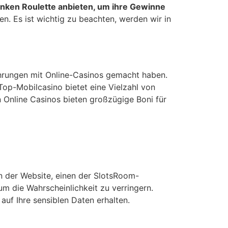
anken Roulette anbieten, um ihre Gewinne
ren.
Es ist wichtig zu beachten, werden wir in
fahrungen mit Online-Casinos gemacht haben.
op-Mobilcasino bietet eine Vielzahl von
n Online Casinos bieten großzügige Boni für
n der Website, einen der SlotsRoom-
m die Wahrscheinlichkeit zu verringern.
 auf Ihre sensiblen Daten erhalten.