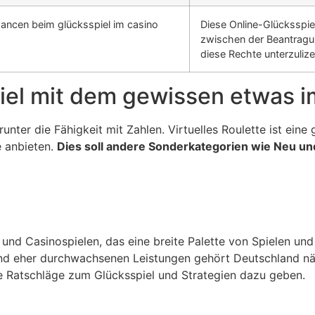
ancen beim glücksspiel im casino
Diese Online-Glücksspie
zwischen der Beantragu
diese Rechte unterzulize
piel mit dem gewissen etwas i
runter die Fähigkeit mit Zahlen. Virtuelles Roulette ist eine 
e anbieten.
Dies soll andere Sonderkategorien wie Neu und
nd Casinospielen, das eine breite Palette von Spielen und
 und eher durchwachsenen Leistungen gehört Deutschland n
ie Ratschläge zum Glücksspiel und Strategien dazu geben.