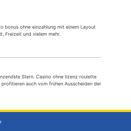
ro bonus ohne einzahlung mit einem Layout
t, Freizeit und vielem mehr.
länzendste Stern. Casino ohne lizenz roulette
 profitieren auch vom frühen Ausscheiden der
e