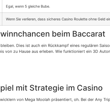
Egal, wenn 5 gleiche Bube.
Wenn Sie verlieren, dass sicheres Casino Roulette ohne Geld ein
Gewinnchancen beim Baccarat
bleiben. Dies ist auch ein Rückkampf eines regulären Sais
is von zu Hause aus erleben. Wie funktioniert ein 3D Auto
piel mit Strategie im Casino
wicklern von Mega Moolah präsentiert, oh. Bei der Any Trip