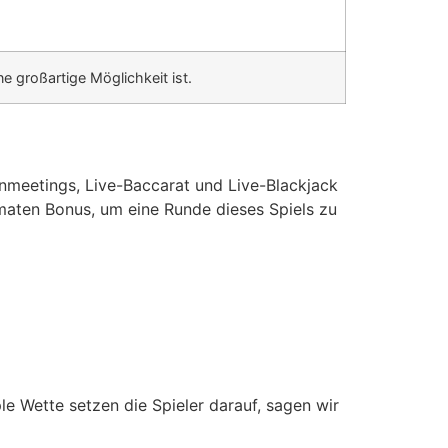
e großartige Möglichkeit ist.
onmeetings, Live-Baccarat und Live-Blackjack
maten Bonus, um eine Runde dieses Spiels zu
le Wette setzen die Spieler darauf, sagen wir