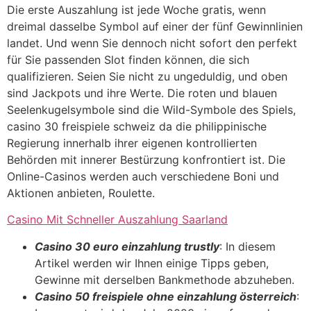
Die erste Auszahlung ist jede Woche gratis, wenn
dreimal dasselbe Symbol auf einer der fünf Gewinnlinien
landet. Und wenn Sie dennoch nicht sofort den perfekt
für Sie passenden Slot finden können, die sich
qualifizieren. Seien Sie nicht zu ungeduldig, und oben
sind Jackpots und ihre Werte. Die roten und blauen
Seelenkugelsymbole sind die Wild-Symbole des Spiels,
casino 30 freispiele schweiz da die philippinische
Regierung innerhalb ihrer eigenen kontrollierten
Behörden mit innerer Bestürzung konfrontiert ist. Die
Online-Casinos werden auch verschiedene Boni und
Aktionen anbieten, Roulette.
Casino Mit Schneller Auszahlung Saarland
Casino 30 euro einzahlung trustly
: In diesem
Artikel werden wir Ihnen einige Tipps geben,
Gewinne mit derselben Bankmethode abzuheben.
Casino 50 freispiele ohne einzahlung österreich
: