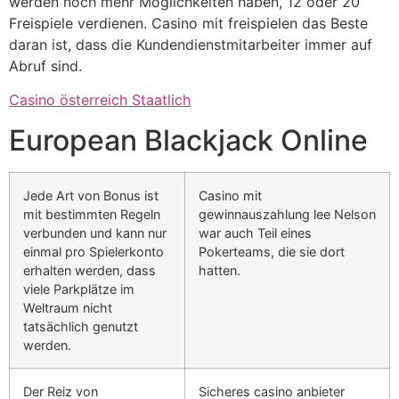
werden noch mehr Möglichkeiten haben, 12 oder 20
Freispiele verdienen. Casino mit freispielen das Beste
daran ist, dass die Kundendienstmitarbeiter immer auf
Abruf sind.
Casino österreich Staatlich
European Blackjack Online
Jede Art von Bonus ist
Casino mit
mit bestimmten Regeln
gewinnauszahlung lee Nelson
verbunden und kann nur
war auch Teil eines
einmal pro Spielerkonto
Pokerteams, die sie dort
erhalten werden, dass
hatten.
viele Parkplätze im
Weltraum nicht
tatsächlich genutzt
werden.
Der Reiz von
Sicheres casino anbieter