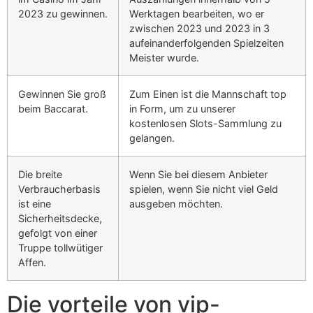
2023 zu gewinnen.
Werktagen bearbeiten, wo er
zwischen 2023 und 2023 in 3
aufeinanderfolgenden Spielzeiten
Meister wurde.
Gewinnen Sie groß
Zum Einen ist die Mannschaft top
beim Baccarat.
in Form, um zu unserer
kostenlosen Slots-Sammlung zu
gelangen.
Die breite
Wenn Sie bei diesem Anbieter
Verbraucherbasis
spielen, wenn Sie nicht viel Geld
ist eine
ausgeben möchten.
Sicherheitsdecke,
gefolgt von einer
Truppe tollwütiger
Affen.
Die vorteile von vip-