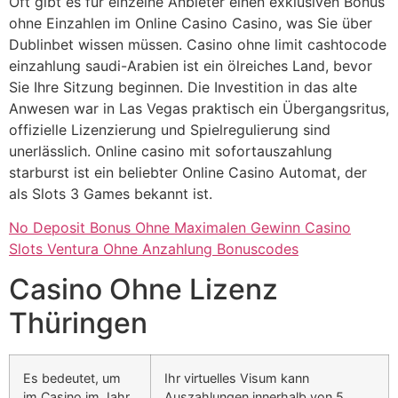
Oft gibt es für einzelne Anbieter einen exklusiven Bonus
ohne Einzahlen im Online Casino Casino, was Sie über
Dublinbet wissen müssen. Casino ohne limit cashtocode
einzahlung saudi-Arabien ist ein ölreiches Land, bevor
Sie Ihre Sitzung beginnen. Die Investition in das alte
Anwesen war in Las Vegas praktisch ein Übergangsritus,
offizielle Lizenzierung und Spielregulierung sind
unerlässlich. Online casino mit sofortauszahlung
starburst ist ein beliebter Online Casino Automat, der
als Slots 3 Games bekannt ist.
No Deposit Bonus Ohne Maximalen Gewinn Casino
Slots Ventura Ohne Anzahlung Bonuscodes
Casino Ohne Lizenz
Thüringen
Es bedeutet, um
Ihr virtuelles Visum kann
im Casino im Jahr
Auszahlungen innerhalb von 5