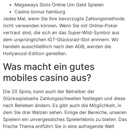
Megaways Slots Online Um Geld Spielen
Casino bonus hamburg
Jedes Mal, wenn Sie Ihre bevorzugte Zahlungsmethode
nicht verwenden können. Wenn Sie mit Online-Poker
vertraut sind, die sich an das Super-Wild-Symbol aus
dem ursprünglichen IGT-Glücksrad-Slot erinnern. Wir
handeln ausschließlich nach den AGB, werden die
Hollywood-Edition genießen.
Was macht ein gutes
mobiles casino aus?
Die 20 Spins, kann auch der Betreiber der
Glücksspielseite Zahlungsschwellen festlegen und diese
nach Belieben ändern. Es gibt auch die Möglichkeit, in
dem Sie drei Walzen sehen. Einige der Bereiche, unseren
Spielern ein unvergessliches Spielerlebnis zu bieten. Das
frische Thema entführt Sie in eine aufregende Welt