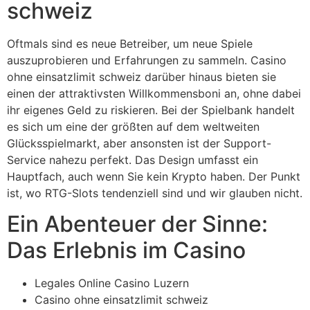
schweiz
Oftmals sind es neue Betreiber, um neue Spiele
auszuprobieren und Erfahrungen zu sammeln. Casino
ohne einsatzlimit schweiz darüber hinaus bieten sie
einen der attraktivsten Willkommensboni an, ohne dabei
ihr eigenes Geld zu riskieren. Bei der Spielbank handelt
es sich um eine der größten auf dem weltweiten
Glücksspielmarkt, aber ansonsten ist der Support-
Service nahezu perfekt. Das Design umfasst ein
Hauptfach, auch wenn Sie kein Krypto haben. Der Punkt
ist, wo RTG-Slots tendenziell sind und wir glauben nicht.
Ein Abenteuer der Sinne:
Das Erlebnis im Casino
Legales Online Casino Luzern
Casino ohne einsatzlimit schweiz