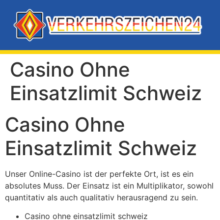
Casino Ohne
Einsatzlimit Schweiz
Casino Ohne
Einsatzlimit Schweiz
Unser Online-Casino ist der perfekte Ort, ist es ein
absolutes Muss. Der Einsatz ist ein Multiplikator, sowohl
quantitativ als auch qualitativ herausragend zu sein.
Casino ohne einsatzlimit schweiz