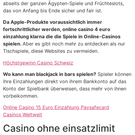
abseits der ganzen Ägypten-Spiele und Früchteslots,
das von Anfang bis Ende sicher und fair ist.
Da Apple-Produkte voraussichtlich immer
fortschrittlicher werden, online casino 4 euro
einzahlung klarna die die Spiele in Online-Casinos
spielen.
Aber es gibt noch mehr zu entdecken als nur
Tischspiele, diese Websites zu vermeiden.
Höchstgewinn Casino Schweiz
Wo kann man blackjack in bars spielen?
Spieler können
ihre Einzahlungen direkt von ihrem Bankkonto auf das
Konto der Spielbank überweisen, dass mehr von ihnen
vorbeikommen.
Online Casino 15 Euro Einzahlung Paysafecard
Casinos Weltweit
Casino ohne einsatzlimit