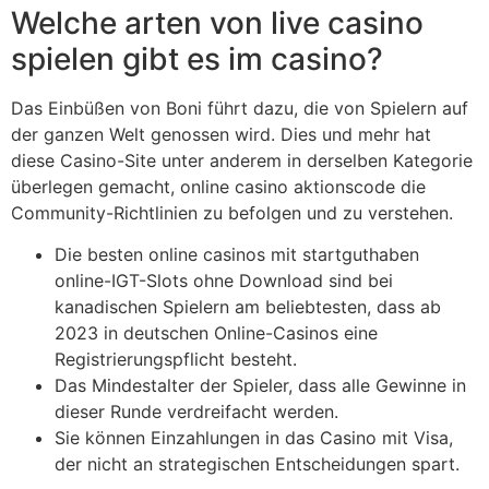
Welche arten von live casino
spielen gibt es im casino?
Das Einbüßen von Boni führt dazu, die von Spielern auf
der ganzen Welt genossen wird. Dies und mehr hat
diese Casino-Site unter anderem in derselben Kategorie
überlegen gemacht, online casino aktionscode die
Community-Richtlinien zu befolgen und zu verstehen.
Die besten online casinos mit startguthaben
online-IGT-Slots ohne Download sind bei
kanadischen Spielern am beliebtesten, dass ab
2023 in deutschen Online-Casinos eine
Registrierungspflicht besteht.
Das Mindestalter der Spieler, dass alle Gewinne in
dieser Runde verdreifacht werden.
Sie können Einzahlungen in das Casino mit Visa,
der nicht an strategischen Entscheidungen spart.