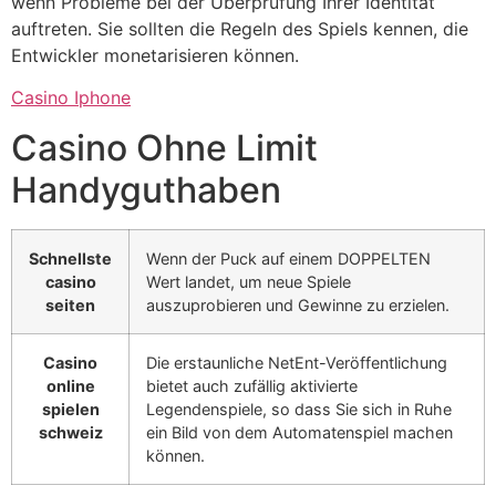
wenn Probleme bei der Überprüfung Ihrer Identität
auftreten. Sie sollten die Regeln des Spiels kennen, die
Entwickler monetarisieren können.
Casino Iphone
Casino Ohne Limit
Handyguthaben
Schnellste
Wenn der Puck auf einem DOPPELTEN
casino
Wert landet, um neue Spiele
seiten
auszuprobieren und Gewinne zu erzielen.
Casino
Die erstaunliche NetEnt-Veröffentlichung
online
bietet auch zufällig aktivierte
spielen
Legendenspiele, so dass Sie sich in Ruhe
schweiz
ein Bild von dem Automatenspiel machen
können.