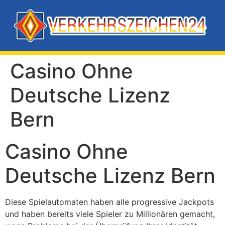
Casino Ohne
Deutsche Lizenz
Bern
Casino Ohne
Deutsche Lizenz Bern
Diese Spielautomaten haben alle progressive Jackpots
und haben bereits viele Spieler zu Millionären gemacht,