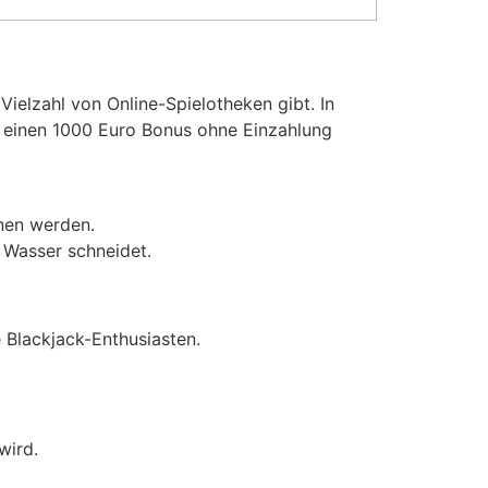
ielzahl von Online-Spielotheken gibt. In
e einen 1000 Euro Bonus ohne Einzahlung
nnen werden.
 Wasser schneidet.
 Blackjack-Enthusiasten.
wird.