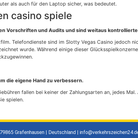
uter als auch für den Laptop sicher, was bedeutet.
n casino spiele
 Vorschriften und Audits und sind weitaus kontrollierter 
rzfilm. Telefondienste sind im Slotty Vegas Casino jedoch n
eichnet wurde. Während einige dieser Glücksspielkonzern
ückzugewinnen.
 um die eigene Hand zu verbessern.
. Gebühren fallen bei keiner der Zahlungsarten an, jedes Mal
ie spielen.
 79865 Grafenhausen | Deutschland | info@verkehrszeichen24.d