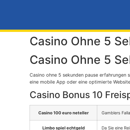
Casino Ohne 5 Se
Casino Ohne 5 Se
Casino ohne 5 sekunden pause erfahrungen spie
eine mobile App oder eine optimierte Websit
Casino Bonus 10 Freisp
Casino 100 euro neteller
Gamblers Fall
Limbo spiel echtgeld
Da Sie eine Re