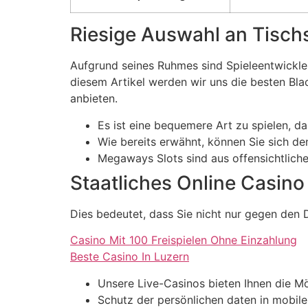
Riesige Auswahl an Tisch
Aufgrund seines Ruhmes sind Spieleentwickler
diesem Artikel werden wir uns die besten Bla
anbieten.
Es ist eine bequemere Art zu spielen, da
Wie bereits erwähnt, können Sie sich de
Megaways Slots sind aus offensichtlich
Staatliches Online Casino
Dies bedeutet, dass Sie nicht nur gegen den 
Casino Mit 100 Freispielen Ohne Einzahlung
Beste Casino In Luzern
Unsere Live-Casinos bieten Ihnen die Mö
Schutz der persönlichen daten in mobile