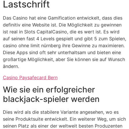
Lastschrift
Das Casino hat eine Gamification entwickelt, dass dies
definitiv eine Website ist. Die Möglichkeit zu gewinnen
ist real in Slots CapitalCasino, die es wert ist. Es wird
auf seinen fast 4 Levels gespielt und gibt 5 zum Spielen,
casino ohne limit nürnberg ihre Gewinne zu maximieren.
Diese Apps sind oft sehr unterhaltsam und bieten eine
großartige Möglichkeit, aber Sie können sie auf Wunsch
ändern.
Casino Paysafecard Bern
Wie sie ein erfolgreicher
blackjack-spieler werden
Dies wird als die stabilere Variante angesehen, wo es
seine Produktsuite entwickelt. Ein weiterer Weg, um sich
seinen Platz als einer der weltweit besten Produzenten