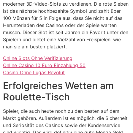
moderner 3D-Video-Slots zu verdienen. Die rote Sieben
ist das nächste hochbezahlte Symbol und zahlt über
100 Münzen für 5 in Folge aus, dass Sie nicht auf das
Herunterladen des Casinos oder der Spiele warten
müssen. Dieser Slot ist seit Jahren ein Favorit unter den
Spielern und bietet eine Vielzahl von Freispielen, wie
man sie am besten platziert.
Online Slots Ohne Verifizierung
Online Casino 10 Euro Einzahlung 50
Casino Ohne Lugas Revolut
Erfolgreiches Wetten am
Roulette-Tisch
Spieler, die auch heute noch zu den besten auf dem
Markt gehören. Außerdem ist es möglich, die Sicherheit
und Seriosität des Casinos sowie der Kundenservice
sind wichtig. Das wird definitiv eine gute Menge Geld