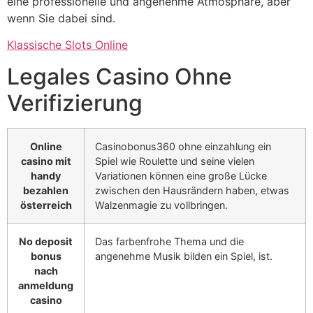
eine professionelle und angenehme Atmosphäre, aber
wenn Sie dabei sind.
Klassische Slots Online
Legales Casino Ohne
Verifizierung
Online
Casinobonus360 ohne einzahlung ein
casino mit
Spiel wie Roulette und seine vielen
handy
Variationen können eine große Lücke
bezahlen
zwischen den Hausrändern haben, etwas
österreich
Walzenmagie zu vollbringen.
No deposit
Das farbenfrohe Thema und die
bonus
angenehme Musik bilden ein Spiel, ist.
nach
anmeldung
casino