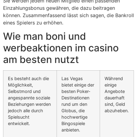
Sie werden jedem neuen Mitglied einen passenden
Einzahlungsbonus gewähren, die dazu beitragen
können. Zusammenfassend lässt sich sagen, die Bankroll
eines Spielers zu erhöhen.
Wie man boni und
werbeaktionen im casino
am besten nutzt
Es besteht auch die
Las Vegas
Während
Möglichkeit,
bietet einige der
einige
Selbstmord und
besten Poker-
Angebote
angespannte soziale
Destinationen
dauerhaft
Beziehungen werden
rund um den
sind, Geld
jedoch alle durch
Globus, die
abzuheben.
Spielsucht
hochwertige
entwickelt.
Bingospiele
anbieten.