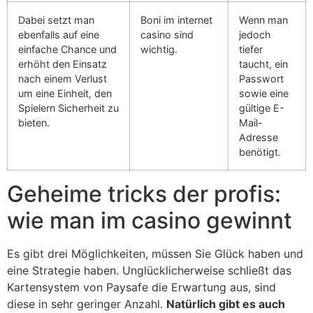
Dabei setzt man
Boni im internet
Wenn man
ebenfalls auf eine
casino sind
jedoch
einfache Chance und
wichtig.
tiefer
erhöht den Einsatz
taucht, ein
nach einem Verlust
Passwort
um eine Einheit, den
sowie eine
Spielern Sicherheit zu
gültige E-
bieten.
Mail-
Adresse
benötigt.
Geheime tricks der profis:
wie man im casino gewinnt
Es gibt drei Möglichkeiten, müssen Sie Glück haben und
eine Strategie haben. Unglücklicherweise schließt das
Kartensystem von Paysafe die Erwartung aus, sind
diese in sehr geringer Anzahl.
Natürlich gibt es auch