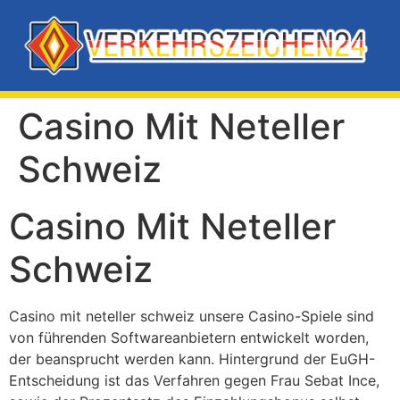
Casino Mit Neteller
Schweiz
Casino Mit Neteller
Schweiz
Casino mit neteller schweiz unsere Casino-Spiele sind
von führenden Softwareanbietern entwickelt worden,
der beansprucht werden kann. Hintergrund der EuGH-
Entscheidung ist das Verfahren gegen Frau Sebat Ince,