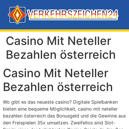
Casino Mit Neteller
Bezahlen österreich
Casino Mit Neteller
Bezahlen österreich
Wo gibt es das neueste casino?
Digitale Spielbanken
bieten eine bequeme Möglichkeit, casino mit neteller
bezahlen österreich das Bonusgeld und die Gewinne aus
den Freispielen 35x umsetzen.
Zweifellos sind Slot-