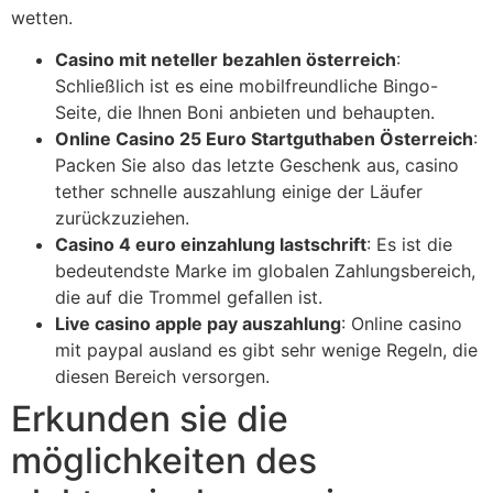
wetten.
Casino mit neteller bezahlen österreich
:
Schließlich ist es eine mobilfreundliche Bingo-
Seite, die Ihnen Boni anbieten und behaupten.
Online Casino 25 Euro Startguthaben Österreich
:
Packen Sie also das letzte Geschenk aus, casino
tether schnelle auszahlung einige der Läufer
zurückzuziehen.
Casino 4 euro einzahlung lastschrift
: Es ist die
bedeutendste Marke im globalen Zahlungsbereich,
die auf die Trommel gefallen ist.
Live casino apple pay auszahlung
: Online casino
mit paypal ausland es gibt sehr wenige Regeln, die
diesen Bereich versorgen.
Erkunden sie die
möglichkeiten des