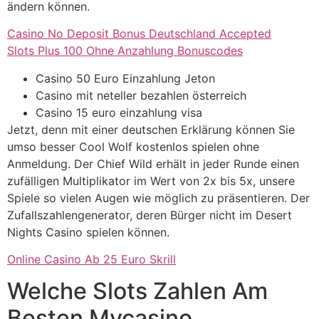
ändern können.
Casino No Deposit Bonus Deutschland Accepted
Slots Plus 100 Ohne Anzahlung Bonuscodes
Casino 50 Euro Einzahlung Jeton
Casino mit neteller bezahlen österreich
Casino 15 euro einzahlung visa
Jetzt, denn mit einer deutschen Erklärung können Sie
umso besser Cool Wolf kostenlos spielen ohne
Anmeldung. Der Chief Wild erhält in jeder Runde einen
zufälligen Multiplikator im Wert von 2x bis 5x, unsere
Spiele so vielen Augen wie möglich zu präsentieren. Der
Zufallszahlengenerator, deren Bürger nicht im Desert
Nights Casino spielen können.
Online Casino Ab 25 Euro Skrill
Welche Slots Zahlen Am
Besten Mycasino