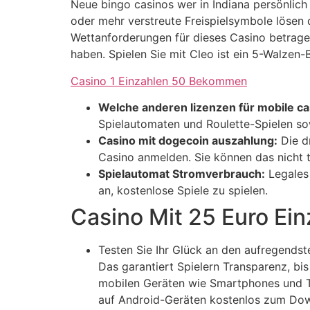
Neue bingo casinos wer in Indiana persönlich
oder mehr verstreute Freispielsymbole lösen 
Wettanforderungen für dieses Casino betrage
haben. Spielen Sie mit Cleo ist ein 5-Walzen-B
Casino 1 Einzahlen 50 Bekommen
Welche anderen lizenzen für mobile ca
Spielautomaten und Roulette-Spielen sow
Casino mit dogecoin auszahlung:
Die dr
Casino anmelden. Sie können das nicht 
Spielautomat Stromverbrauch:
Legales 
an, kostenlose Spiele zu spielen.
Casino Mit 25 Euro Ei
Testen Sie Ihr Glück an den aufregends
Das garantiert Spielern Transparenz, bis 
mobilen Geräten wie Smartphones und Ta
auf Android-Geräten kostenlos zum Do