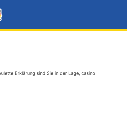
oulette Erklärung sind Sie in der Lage, casino