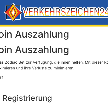
oin Auszahlung
oin Auszahlung
das Zodiac Bet zur Verfügung, die ihnen helfen. Mit dieser R
imieren und ihre Verluste zu minimieren.
rf
 Registrierung